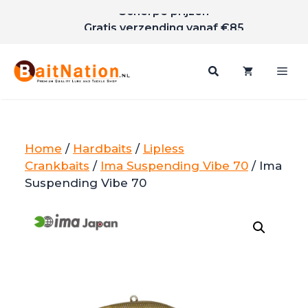
Scherpe prijzen
Ga
Gratis verzending vanaf €85
naar
de
inhoud
Me
Home
/
Hardbaits
/
Lipless
Crankbaits
/
Ima Suspending Vibe 70
/ Ima
Suspending Vibe 70