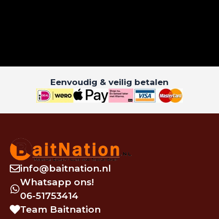
Eenvoudig & veilig betalen
info@baitnation.nl
Whatsapp ons!
06-51753414
Team Baitnation