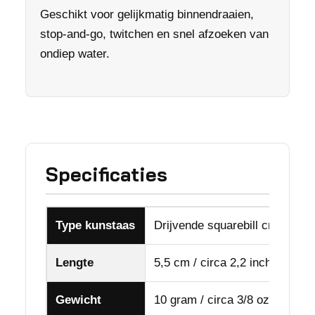
Geschikt voor gelijkmatig binnendraaien,
stop-and-go, twitchen en snel afzoeken van
ondiep water.
Specificaties
Type kunstaas
Drijvende squarebill crankbait
Lengte
5,5 cm / circa 2,2 inch
Gewicht
10 gram / circa 3/8 oz