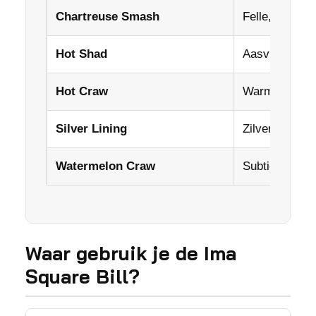
Chartreuse Smash
Felle, opvalle
Hot Shad
Aasvisprofiel
Hot Craw
Warme kreefti
Silver Lining
Zilverkleurige
Watermelon Craw
Subtiele, natu
Waar gebruik je de Ima
Square Bill?