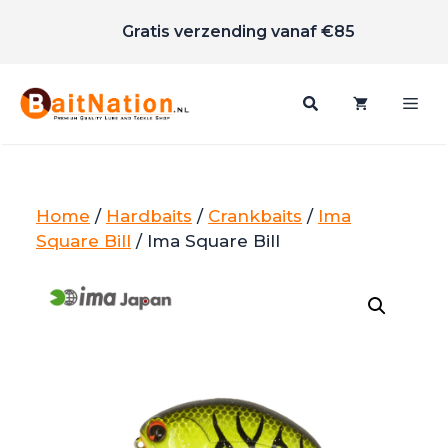
Scherpe prijzen
Ga
Gratis verzending vanaf €85
naar
de
inhoud
Me
Home
/
Hardbaits
/
Crankbaits
/
Ima
Square Bill
/ Ima Square Bill