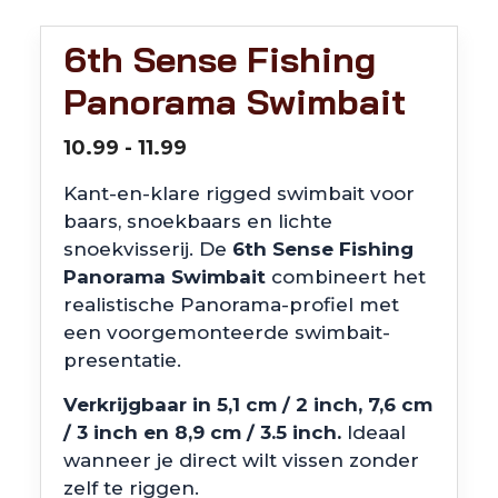
6th Sense Fishing
Panorama Swimbait
Prijsklasse:
10.99
-
11.99
€10.99
Kant-en-klare rigged swimbait voor
tot
baars, snoekbaars en lichte
€11.99
snoekvisserij. De
6th Sense Fishing
Panorama Swimbait
combineert het
realistische Panorama-profiel met
een voorgemonteerde swimbait-
presentatie.
Verkrijgbaar in 5,1 cm / 2 inch, 7,6 cm
/ 3 inch en 8,9 cm / 3.5 inch.
Ideaal
wanneer je direct wilt vissen zonder
zelf te riggen.