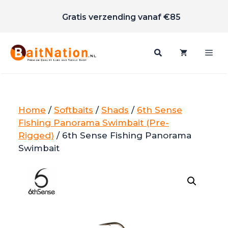
Scherpe prijzen
Ga
Gratis verzending vanaf €85
naar
de
inhoud
Me
Home
/
Softbaits
/
Shads
/
6th Sense
Fishing Panorama Swimbait (Pre-
Rigged)
/ 6th Sense Fishing Panorama
Swimbait