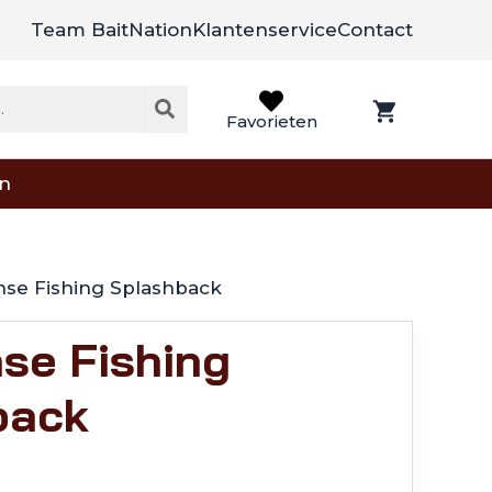
Team BaitNation
Klantenservice
Contact
Favorieten
on
nse Fishing Splashback
se Fishing
back
elijke
ge