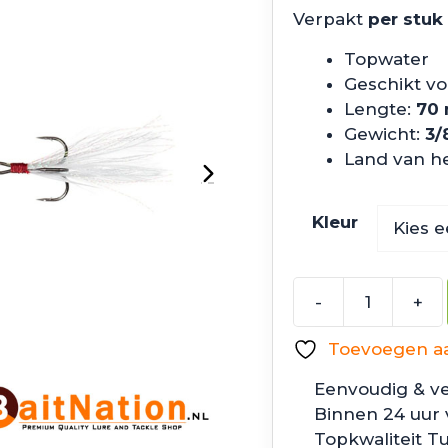
prijs
prijs
Verpakt
per stuk
was:
is:
€14.99.
€9.99
Topwater
Geschikt vo
Lengte:
70
Gewicht:
3/
Land van h
Kleur
-
+
6th
Sense
Toevoegen aan
Fishing
Splashback
Eenvoudig & ve
aantal
Binnen 24 uur
Topkwaliteit T