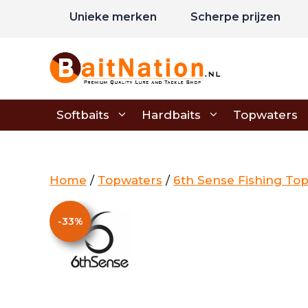
Ga
Unieke merken
Scherpe prijzen
naar
de
inhoud
Softbaits
Hardbaits
Topwaters
Home
/
Topwaters
/
6th Sense Fishing To
-
33
%