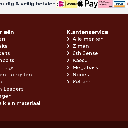
udig & veilig betalen
rieën
Klantenservice
en
Alle merken
aits
Z man
aits
6th Sense
hbaits
Kaesu
d Jigs
Megabass
en Tungsten
Nories
n
Keitech
en Leaders
rgen
s klein materiaal