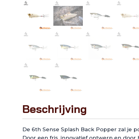
Beschrijving
De 6th Sense Splash Back Popper zal je p
Door een fris, innovatief ontwerp en doo