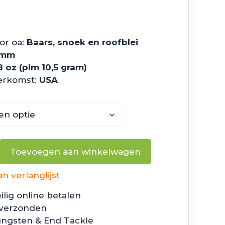
.
or oa:
Baars, snoek en roofblei
 mm
8 oz (plm 10,5 gram)
erkomst:
USA
Toevoegen aan winkelwagen
 verlanglijst
ilig online betalen
 verzonden
ungsten & End Tackle