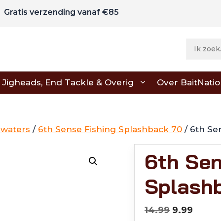
Gratis verzending vanaf €85
Jigheads, End Tackle & Overig
Over BaitNati
pwaters
/
6th Sense Fishing Splashback 70
/ 6th Se
6th Sen
Splash
Oorspronk
Huidi
14.99
9.99