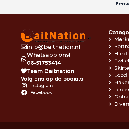
Eenvo
Catego
Merk
info@baitnation.nl
Softb
Hardb
Whatsapp ons!
Twitc
06-51753414
Skirte
Team Baitnation
Lood 
Volg ons op de socials:
Hake
Instagram
Lijn 
Facebook
Opbe
Diver