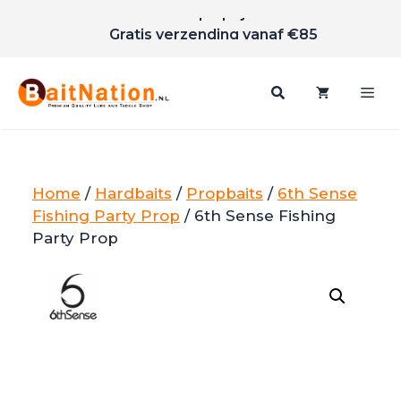
Scherpe prijzen
Ga
Gratis verzending vanaf €85
naar
de
inhoud
Me
Home
/
Hardbaits
/
Propbaits
/
6th Sense
Fishing Party Prop
/ 6th Sense Fishing
Party Prop