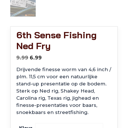
6th Sense Fishing
Ned Fry
Oorspronkelijke
Huidige
9.99
6.99
prijs
prijs
Drijvende finesse worm van 4,6 inch /
was:
is:
plm. 11,5 cm voor een natuurlijke
€9.99.
€6.99.
stand-up presentatie op de bodem.
Sterk op Ned rig, Shakey Head,
Carolina rig, Texas rig, jighead en
finesse-presentaties voor baars,
snoekbaars en streetfishing.