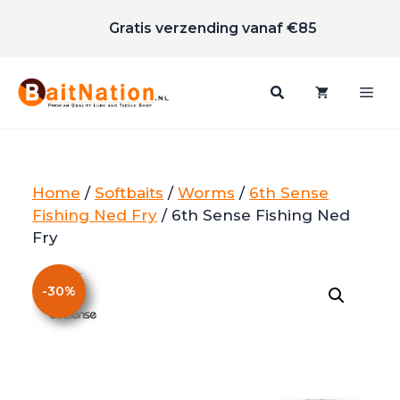
Scherpe prijzen
Ga
Gratis verzending vanaf €85
naar
de
inhoud
Me
Home
/
Softbaits
/
Worms
/
6th Sense
Fishing Ned Fry
/ 6th Sense Fishing Ned
Fry
-
30
%