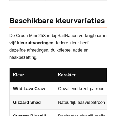
Beschikbare kleurvariaties
De Crush Mini 25X is bij BaitNation verkrijgbaar in
vijf kleuruitvoeringen
. Iedere kleur heeft
dezelfde afmetingen, duikdiepte, actie en
haakbezetting.
Kleur
Karakter
I
Wild Lava Craw
Opvallend kreeftpatroon
S
Gizzard Shad
Natuurlijk aasvispatroon
H