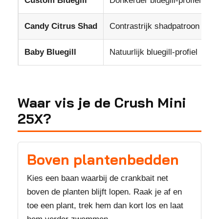
Custom Bluegill
Donkerder bluegill-profiel
P
Candy Citrus Shad
Contrastrijk shadpatroon
T
Baby Bluegill
Natuurlijk bluegill-profiel
H
Waar vis je de Crush Mini
25X?
Boven plantenbedden
Kies een baan waarbij de crankbait net
boven de planten blijft lopen. Raak je af en
toe een plant, trek hem dan kort los en laat