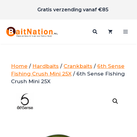
Scherpe prijzen
Ga
Gratis verzending vanaf €85
naar
de
inhoud
Me
Home
/
Hardbaits
/
Crankbaits
/
6th Sense
Fishing Crush Mini 25X
/ 6th Sense Fishing
Crush Mini 25X