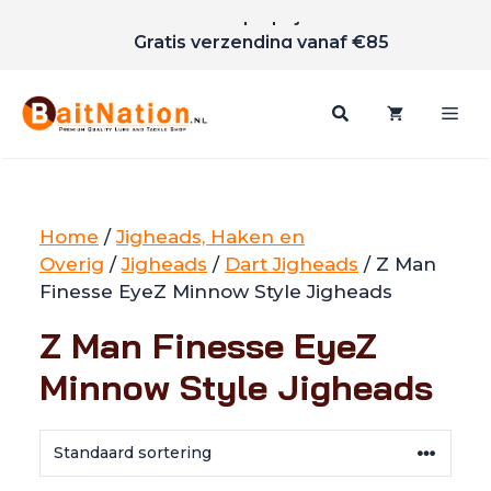
Ga
Unieke merken
naar
Scherpe prijzen
de
Gratis verzending vanaf €85
inhoud
Me
Home
/
Jigheads, Haken en
Overig
/
Jigheads
/
Dart Jigheads
/ Z Man
Finesse EyeZ Minnow Style Jigheads
Z Man Finesse EyeZ
Minnow Style Jigheads