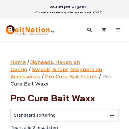
Ga
Scherpe prijzen
naar
Gratis verzending vanaf €85
de
inhoud
Me
Home
/
Jigheads, Haken en
Overig
/
Swivels, Snaps, Stoppers en
Accessoires
/
Pro Cure Bait Scents
/ Pro
Cure Bait Waxx
Pro Cure Bait Waxx
Toont alle 2 resultaten