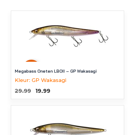
-
33
%
Megabass Oneten LBOII – GP Wakasagi
Kleur:
GP Wakasagi
Oorspronkelijke
Huidige
29.99
19.99
prijs
prijs
was:
is:
€29.99.
€19.99.