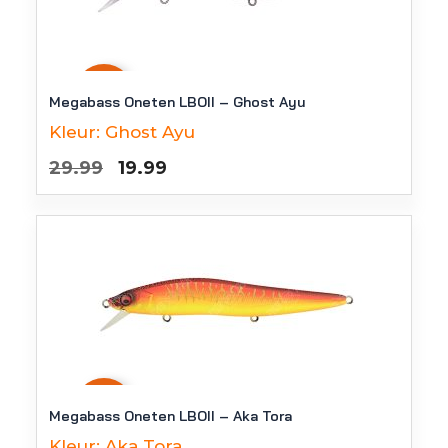
-
33
%
Megabass Oneten LBOII – Ghost Ayu
Kleur:
Ghost Ayu
Oorspronkelijke
Huidige
29.99
19.99
prijs
prijs
was:
is:
€29.99.
€19.99.
-
33
%
Megabass Oneten LBOII – Aka Tora
Kleur:
Aka Tora