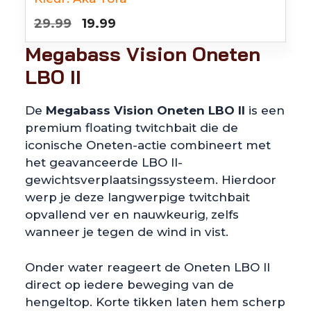
Oorspronkelijke
Huidige
29.99
19.99
prijs
prijs
Megabass Vision Oneten
was:
is:
LBO II
€29.99.
€19.99.
De
Megabass Vision Oneten LBO II
is een
premium floating twitchbait die de
iconische Oneten-actie combineert met
het geavanceerde LBO II-
gewichtsverplaatsingssysteem. Hierdoor
werp je deze langwerpige twitchbait
opvallend ver en nauwkeurig, zelfs
wanneer je tegen de wind in vist.
Onder water reageert de Oneten LBO II
direct op iedere beweging van de
hengeltop. Korte tikken laten hem scherp