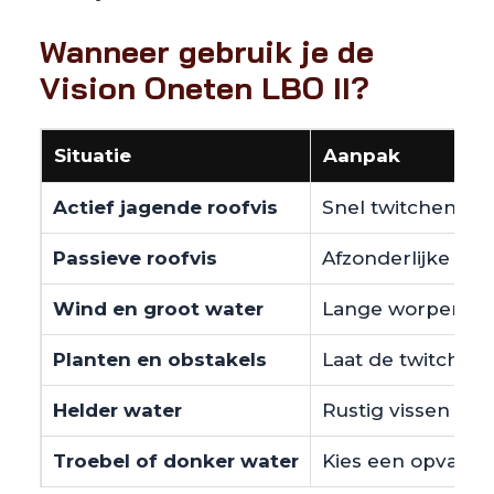
Wanneer gebruik je de
Vision Oneten LBO II?
Situatie
Aanpak
Actief jagende roofvis
Snel twitchen me
Passieve roofvis
Afzonderlijke ti
Wind en groot water
Lange worpen lan
Planten en obstakels
Laat de twitchbai
Helder water
Rustig vissen met
Troebel of donker water
Kies een opvallen