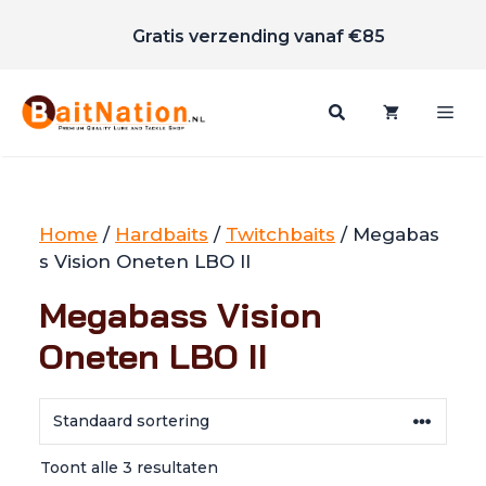
Scherpe prijzen
Ga
Gratis verzending vanaf €85
naar
de
inhoud
Me
Home
/
Hardbaits
/
Twitchbaits
/ Megabas
s Vision Oneten LBO II
Megabass Vision
Oneten LBO II
Toont alle 3 resultaten