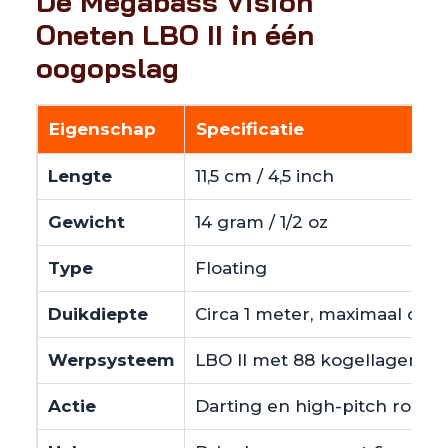
De Megabass Vision
Oneten LBO II in één
oogopslag
Eigenschap
Specificatie
Lengte
11,5 cm / 4,5 inch
Gewicht
14 gram / 1/2 oz
Type
Floating
Duikdiepte
Circa 1 meter, maximaal ong
Werpsysteem
LBO II met 88 kogellagers
Actie
Darting en high-pitch rollin