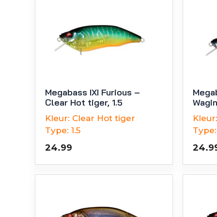
Megabass IXI Furious –
Megab
Clear Hot tiger, 1.5
Wagin
Kleur:
Clear Hot tiger
Kleur
Type:
1.5
Type:
24.99
24.9