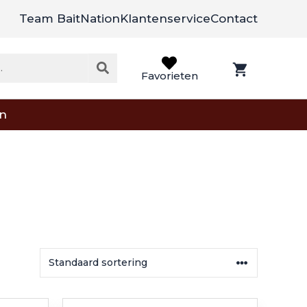
Team BaitNation
Klantenservice
Contact
Favorieten
on