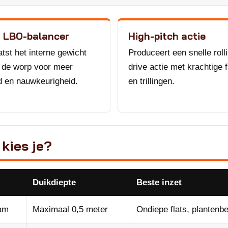
o LBO-balancer
High-pitch actie
atst het interne gewicht
Produceert een snelle roll
s de worp voor meer
drive actie met krachtige f
d en nauwkeurigheid.
en trillingen.
kies je?
Duikdiepte
Beste inzet
ram
Maximaal 0,5 meter
Ondiepe flats, plantenb