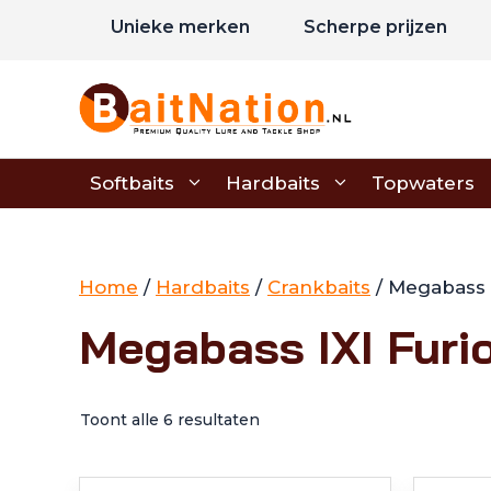
Ga
Unieke merken
Scherpe prijzen
naar
de
inhoud
Softbaits
Hardbaits
Topwaters
Home
/
Hardbaits
/
Crankbaits
/ Megabass I
Megabass IXI Furi
Toont alle 6 resultaten