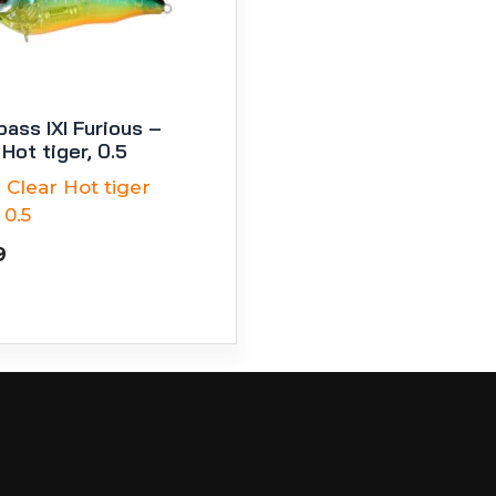
ass IXI Furious –
Hot tiger, 0.5
:
Clear Hot tiger
0.5
9