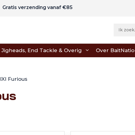
Gratis verzending vanaf €85
Jigheads, End Tackle & Overig
Over BaitNati
XI Furious
ous