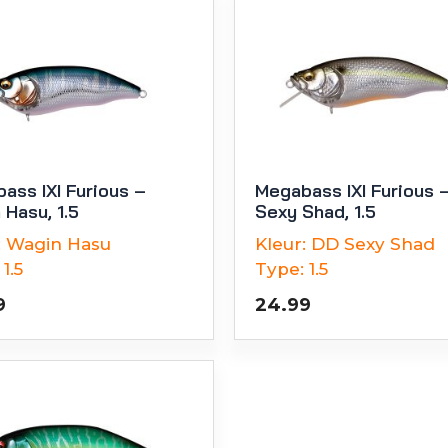
ass IXI Furious –
Megabass IXI Furious 
 Hasu, 1.5
Sexy Shad, 1.5
:
Wagin Hasu
Kleur:
DD Sexy Shad
1.5
Type:
1.5
9
24.99