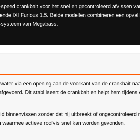
speed crankbait voor het snel en gecontroleerd afvissen van
pende IXI Furious 1.5. Beide modellen combineren een opvall
h-systeem van Megabass.
water via een opening aan de voorkant van de crankbait na
gevoerd. Dit stabiliseert de crankbait en helpt hem tijdens 
d binnenvissen zonder dat hij uitbreekt of ongecontroleerd na
gen waarmee actieve roofvis snel kan worden gevonden.