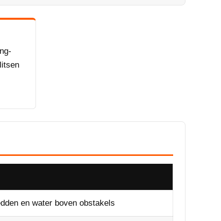
ing-
litsen
edden en water boven obstakels