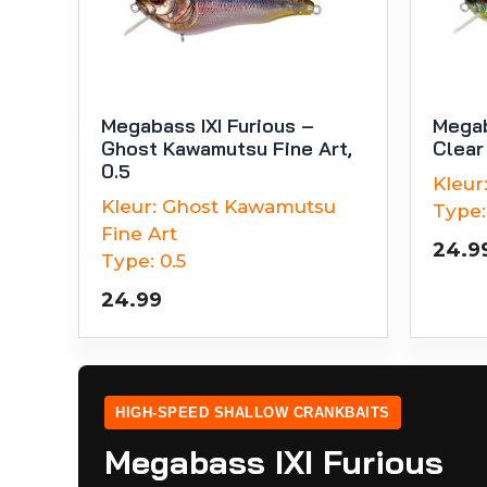
Megabass IXI Furious –
Megab
Ghost Kawamutsu Fine Art,
Clear 
0.5
Kleur
Kleur:
Ghost Kawamutsu
Type:
Fine Art
24.9
Type:
0.5
24.99
HIGH-SPEED SHALLOW CRANKBAITS
Megabass IXI Furious