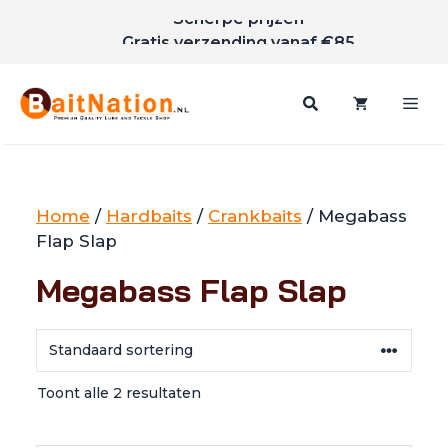
Scherpe prijzen
Ga
Gratis verzending vanaf €85
naar
de
inhoud
Me
Home
/
Hardbaits
/
Crankbaits
/ Megabass
Flap Slap
Megabass Flap Slap
Toont alle 2 resultaten