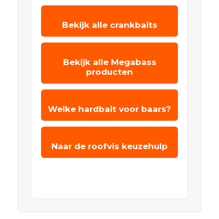
Bekijk alle crankbaits
Bekijk alle Megabass
producten
Welke hardbait voor baars?
Naar de roofvis keuzehulp