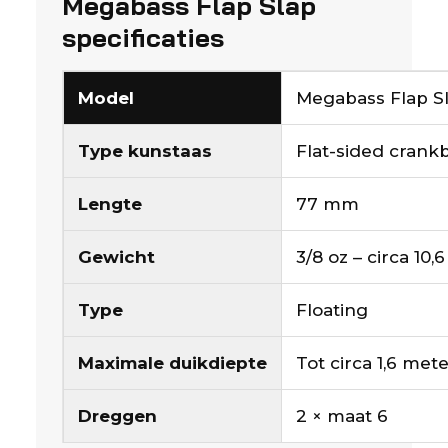
Megabass Flap Slap
specificaties
Model
Megabass Flap S
Type kunstaas
Flat-sided crankb
Lengte
77 mm
Gewicht
3/8 oz – circa 10,
Type
Floating
Maximale duikdiepte
Tot circa 1,6 met
Dreggen
2 × maat 6