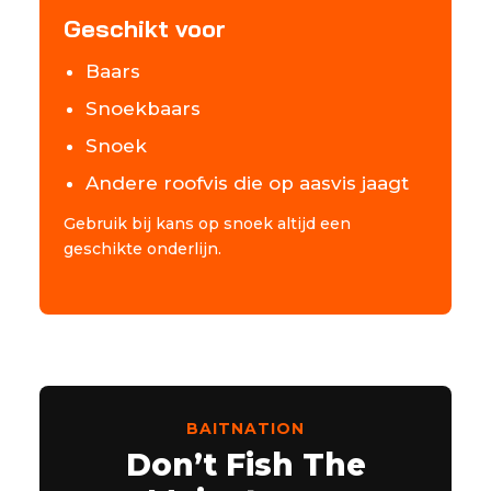
Geschikt voor
Baars
Snoekbaars
Snoek
Andere roofvis die op aasvis jaagt
Gebruik bij kans op snoek altijd een
geschikte onderlijn.
BAITNATION
Don’t Fish The