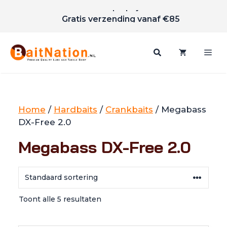
Scherpe prijzen
Ga
Gratis verzending vanaf €85
naar
de
inhoud
Me
Home
/
Hardbaits
/
Crankbaits
/ Megabass
DX-Free 2.0
Megabass DX-Free 2.0
Toont alle 5 resultaten