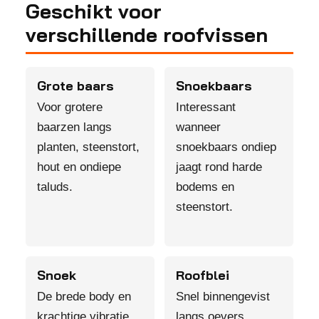
Geschikt voor
verschillende roofvissen
Grote baars
Snoekbaars
Voor grotere
Interessant
baarzen langs
wanneer
planten, steenstort,
snoekbaars ondiep
hout en ondiepe
jaagt rond harde
taluds.
bodems en
steenstort.
Snoek
Roofblei
De brede body en
Snel binnengevist
krachtige vibratie
langs oevers,