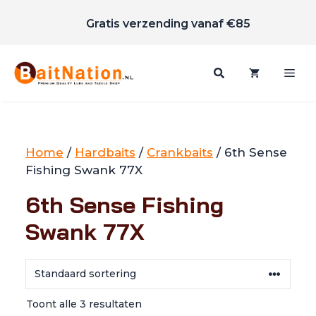
Scherpe prijzen
Ga
Gratis verzending vanaf €85
naar
de
inhoud
Me
Home
/
Hardbaits
/
Crankbaits
/ 6th Sense
Fishing Swank 77X
6th Sense Fishing
Swank 77X
Toont alle 3 resultaten