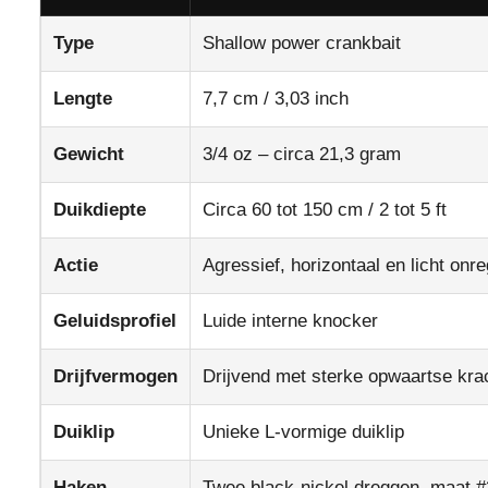
Type
Shallow power crankbait
Lengte
7,7 cm / 3,03 inch
Gewicht
3/4 oz – circa 21,3 gram
Duikdiepte
Circa 60 tot 150 cm / 2 tot 5 ft
Actie
Agressief, horizontaal en licht onr
Geluidsprofiel
Luide interne knocker
Drijfvermogen
Drijvend met sterke opwaartse kra
Duiklip
Unieke L-vormige duiklip
Haken
Twee black-nickel dreggen, maat #