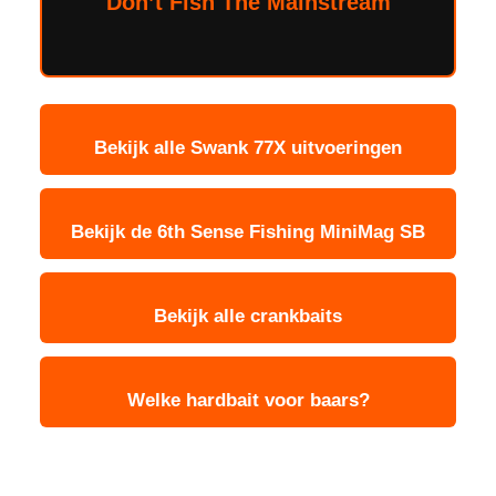
Don’t Fish The Mainstream
Bekijk alle Swank 77X uitvoeringen
Bekijk de 6th Sense Fishing MiniMag SB
Bekijk alle crankbaits
Welke hardbait voor baars?