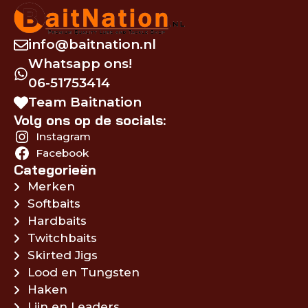
info@baitnation.nl
Whatsapp ons!
06-51753414
Team Baitnation
Volg ons op de socials:
Instagram
Facebook
Categorieën
Merken
Softbaits
Hardbaits
Twitchbaits
Skirted Jigs
Lood en Tungsten
Haken
Lijn en Leaders