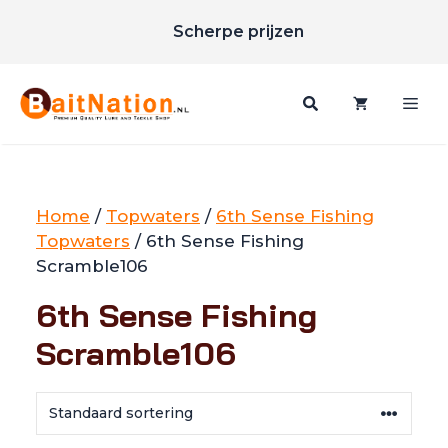
Unieke merken
Ga
Scherpe prijzen
naar
Gratis verzending vanaf €85
de
inhoud
Me
Home
/
Topwaters
/
6th Sense Fishing
Topwaters
/ 6th Sense Fishing
Scramble106
6th Sense Fishing
Scramble106