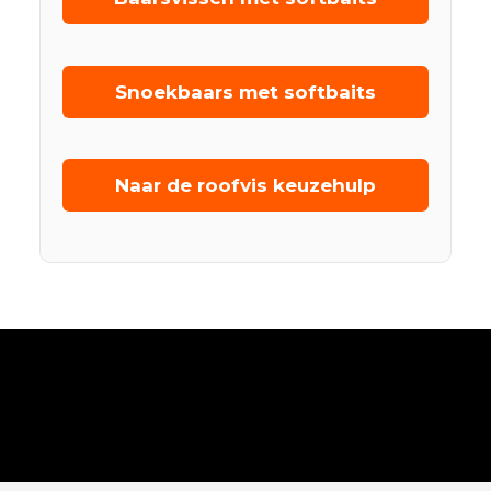
Snoekbaars met softbaits
Naar de roofvis keuzehulp