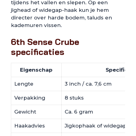
tijdens het vallen en slepen. Op een
jighead of widegap-haak kun je hem
directer over harde bodem, taluds en
kademuren vissen.
6th Sense Crube
specificaties
Eigenschap
Specificati
Lengte
3 inch / ca. 7,6 cm
Verpakking
8 stuks
Gewicht
Ca. 6 gram
Haakadvies
Jigkophaak of widegap-haa