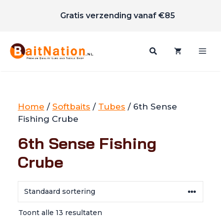
Scherpe prijzen
Ga
Gratis verzending vanaf €85
naar
de
inhoud
Me
Home
/
Softbaits
/
Tubes
/ 6th Sense
Fishing Crube
6th Sense Fishing
Crube
Toont alle 13 resultaten