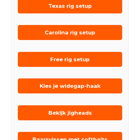
Texas rig setup
Carolina rig setup
Free rig setup
Kies je widegap-haak
Bekijk jigheads
Baarsvissen met softbaits