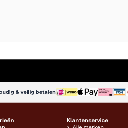
udig & veilig betalen
rieën
Klantenservice
en
Alle merken