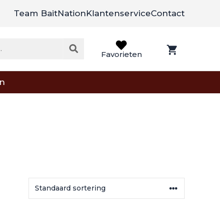
Team BaitNation
Klantenservice
Contact
Favorieten
on