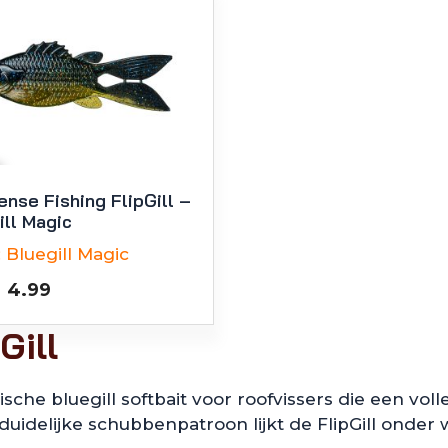
ense Fishing FlipGill –
ill Magic
:
Bluegill Magic
Oorspronkelijke
Huidige
4.99
prijs
prijs
Gill
was:
is:
€8.99.
€4.99.
tische bluegill softbait voor roofvissers die een vol
uidelijke schubbenpatroon lijkt de FlipGill onder 