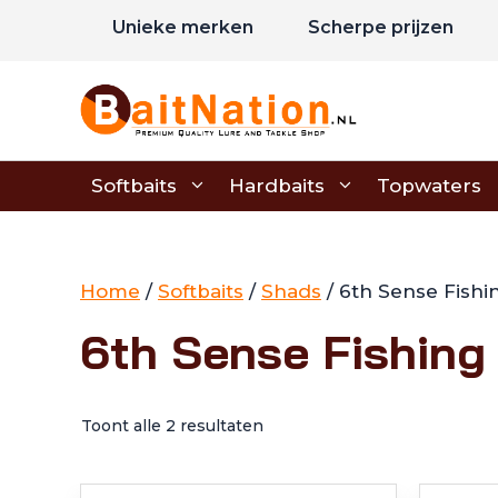
Ga
Unieke merken
Scherpe prijzen
naar
de
inhoud
Softbaits
Hardbaits
Topwaters
Home
/
Softbaits
/
Shads
/ 6th Sense Fishin
6th Sense Fishing 
Toont alle 2 resultaten