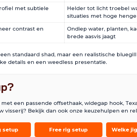
rofiel met subtiele
Helder tot licht troebel 
situaties met hoge henge
meer contrast en
Ondiep water, planten, ka
brede aasvis jaagt
 geen standaard shad, maar een realistische bluegill 
jke details en een weedless presentatie.
up?
 met een passende offsethaak, widegap hook, Texas
w visserij? Bekijk dan ook onze keuzehulpen en re
g setup
Free rig setup
Welke ji