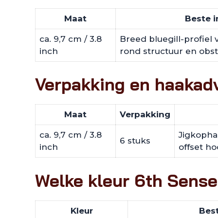
Maat
Beste i
ca. 9,7 cm / 3.8
Breed bluegill-profiel 
inch
rond structuur en obs
Verpakking en haakad
Maat
Verpakking
ca. 9,7 cm / 3.8
Jigkophaa
6 stuks
inch
offset h
Welke kleur 6th Sense 
Kleur
Best