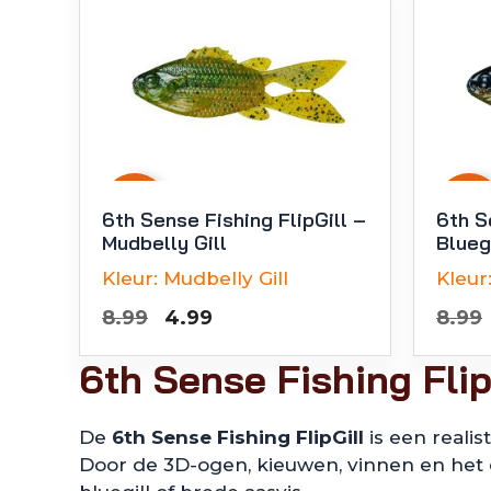
-
44
%
-
44
%
6th Sense Fishing FlipGill –
6th S
Mudbelly Gill
Blueg
Kleur:
Mudbelly Gill
Kleur
Oorspronkelijke
Huidige
8.99
4.99
8.99
prijs
prijs
6th Sense Fishing Flip
was:
is:
€8.99.
€4.99.
De
6th Sense Fishing FlipGill
is een realis
Door de 3D-ogen, kieuwen, vinnen en het d