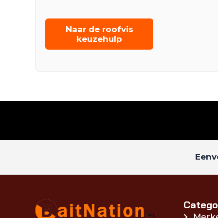
Naar de roofvis
keuzehulp
Eenvo
Catego
Merk