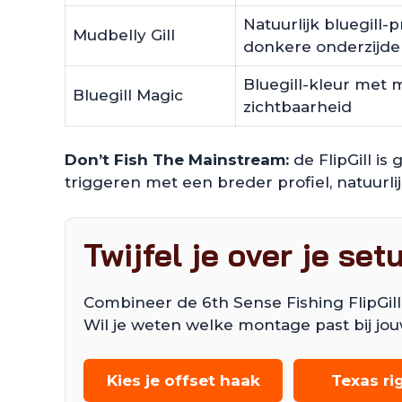
Natuurlijk bluegill-p
Mudbelly Gill
donkere onderzijde
Bluegill-kleur met 
Bluegill Magic
zichtbaarheid
Don’t Fish The Mainstream:
de FlipGill is
triggeren met een breder profiel, natuurli
Twijfel je over je set
Combineer de 6th Sense Fishing FlipGill
Wil je weten welke montage past bij jou
Kies je offset haak
Texas ri