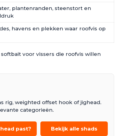
water, plantenranden, steenstort en
ldruk
des, havens en plekken waar roofvis op
softbait voor vissers die roofvis willen
 rig, weighted offset hook of jighead.
levante categorieën.
ghead past?
Bekijk alle shads