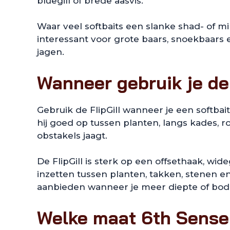
bluegill of brede aasvis.
Waar veel softbaits een slanke shad- of 
interessant voor grote baars, snoekbaars e
jagen.
Wanneer gebruik je de
Gebruik de FlipGill wanneer je een softbai
hij goed op tussen planten, langs kades, r
obstakels jaagt.
De FlipGill is sterk op een offsethaak, wi
inzetten tussen planten, takken, stenen e
aanbieden wanneer je meer diepte of bod
Welke maat 6th Sense F