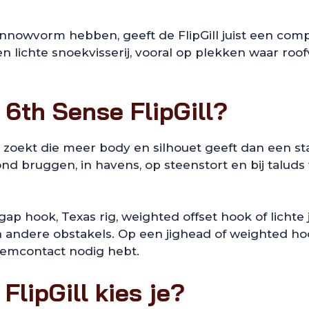
minnowvorm hebben, geeft de FlipGill juist een co
n lichte snoekvisserij, vooral op plekken waar roo
 6th Sense FlipGill?
t zoekt die meer body en silhouet geeft dan een sta
ond bruggen, in havens, op steenstort en bij taluds 
degap hook, Texas rig, weighted offset hook of lich
n andere obstakels. Op een jighead of weighted ho
emcontact nodig hebt.
lipGill kies je?