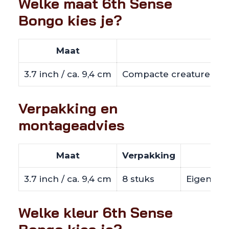
Welke maat 6th Sense
Bongo kies je?
Maat
3.7 inch / ca. 9,4 cm
Compacte creature trail
Verpakking en
montageadvies
Maat
Verpakking
3.7 inch / ca. 9,4 cm
8 stuks
Eigen gew
Welke kleur 6th Sense