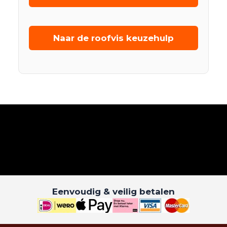
Naar de roofvis keuzehulp
Eenvoudig & veilig betalen