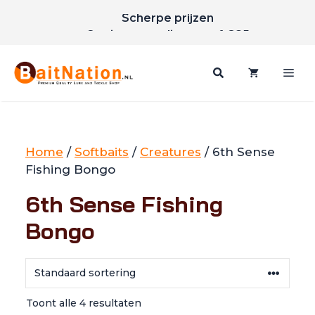
Ga
Scherpe prijzen
naar
Gratis verzending vanaf €85
de
inhoud
Me
Home
/
Softbaits
/
Creatures
/ 6th Sense
Fishing Bongo
6th Sense Fishing
Bongo
Toont alle 4 resultaten