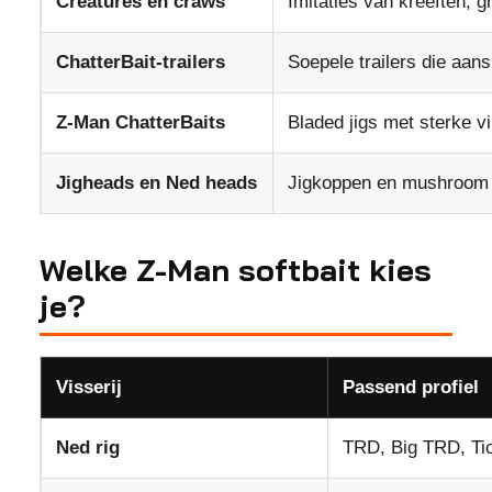
Creatures en craws
Imitaties van kreeften, 
ChatterBait-trailers
Soepele trailers die aans
Z-Man ChatterBaits
Bladed jigs met sterke vi
Jigheads en Ned heads
Jigkoppen en mushroom 
Welke Z-Man softbait kies
je?
Visserij
Passend profiel
Ned rig
TRD, Big TRD, Tic