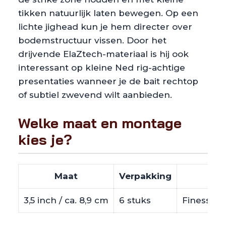
tikken natuurlijk laten bewegen. Op een
lichte jighead kun je hem directer over
bodemstructuur vissen. Door het
drijvende ElaZtech-materiaal is hij ook
interessant op kleine Ned rig-achtige
presentaties wanneer je de bait rechtop
of subtiel zwevend wilt aanbieden.
Welke maat en montage
kies je?
Maat
Verpakking
3,5 inch / ca. 8,9 cm
6 stuks
Finesse d