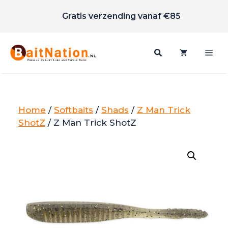
Scherpe prijzen
Ga
Gratis verzending vanaf €85
naar
de
inhoud
Me
Home
/
Softbaits
/
Shads
/
Z Man Trick
ShotZ
/ Z Man Trick ShotZ