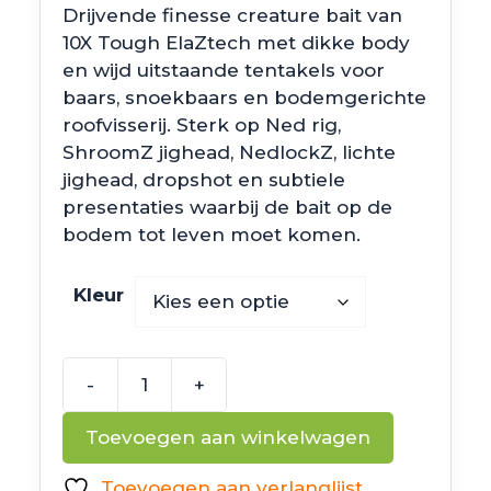
Drijvende finesse creature bait van
10X Tough ElaZtech met dikke body
en wijd uitstaande tentakels voor
baars, snoekbaars en bodemgerichte
roofvisserij. Sterk op Ned rig,
ShroomZ jighead, NedlockZ, lichte
jighead, dropshot en subtiele
presentaties waarbij de bait op de
bodem tot leven moet komen.
Kleur
-
+
Z
Man
Toevoegen aan winkelwagen
TRD
TicklerZ
Toevoegen aan verlanglijst