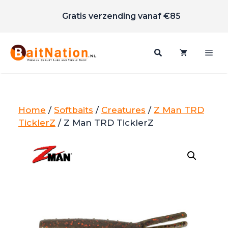
Scherpe prijzen
Ga
Gratis verzending vanaf €85
naar
de
inhoud
Me
Home
/
Softbaits
/
Creatures
/
Z Man TRD
TicklerZ
/ Z Man TRD TicklerZ