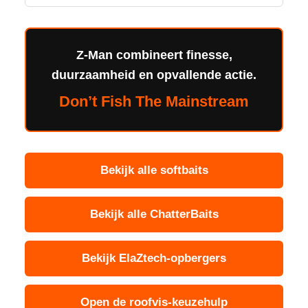
Z-Man combineert finesse,
duurzaamheid en opvallende actie.
Don’t Fish The Mainstream
Bekijk alle softbaits
Bekijk alle ChatterBaits
Bekijk ElaZtech-opbergers
Open de roofvis-keuzehulp