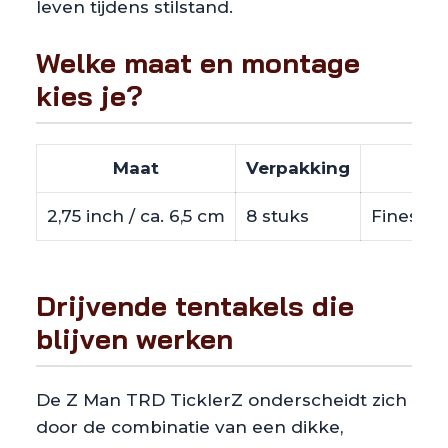
leven tijdens stilstand.
Welke maat en montage
kies je?
Maat
Verpakking
2,75 inch / ca. 6,5 cm
8 stuks
Finesse 
Drijvende tentakels die
blijven werken
De Z Man TRD TicklerZ onderscheidt zich
door de combinatie van een dikke,