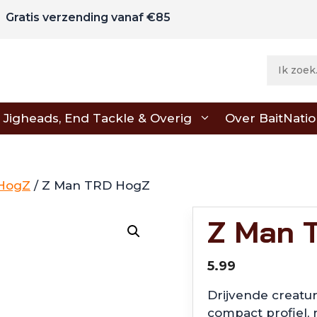
Gratis verzending vanaf €85
Jigheads, End Tackle & Overig
Over BaitNati
HogZ
/ Z Man TRD HogZ
Z Man 
5.99
Drijvende creatu
compact profiel, 