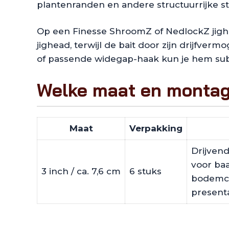
plantenranden en andere structuurrijke s
Op een Finesse ShroomZ of NedlockZ jighea
jighead, terwijl de bait door zijn drijfver
of passende widegap-haak kun je hem sub
Welke maat en montag
Maat
Verpakking
Drijvend
voor baa
3 inch / ca. 7,6 cm
6 stuks
bodemco
presenta