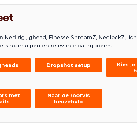
eet
ed rig jighead, Finesse ShroomZ, NedlockZ, lich
e keuzehulpen en relevante categorieën.
Kies j
igheads
Dropshot setup
h
ars met
Naar de roofvis
aits
keuzehulp