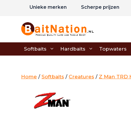
Ga
Unieke merken
Scherpe prijzen
naar
de
inhoud
Softbaits
Hardbaits
Topwaters
Home
/
Softbaits
/
Creatures
/
Z Man TRD 