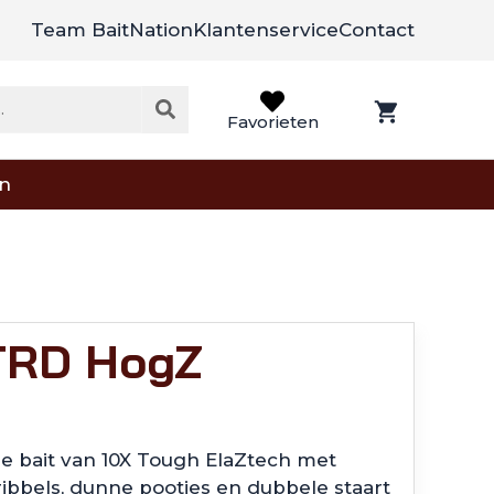
Team BaitNation
Klantenservice
Contact
Favorieten
on
TRD HogZ
re bait van 10X Tough ElaZtech met
ribbels, dunne pootjes en dubbele staart