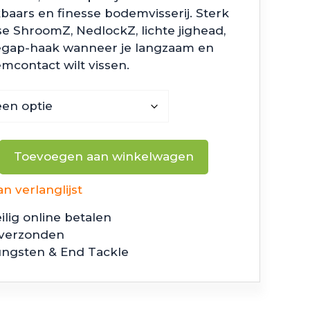
baars en finesse bodemvisserij. Sterk
se ShroomZ, NedlockZ, lichte jighead,
egap-haak wanneer je langzaam en
mcontact wilt vissen.
Toevoegen aan winkelwagen
 verlanglijst
ilig online betalen
 verzonden
ungsten & End Tackle