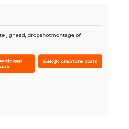
te jighead, dropshotmontage of
e widegap-
Bekijk creature baits
aak