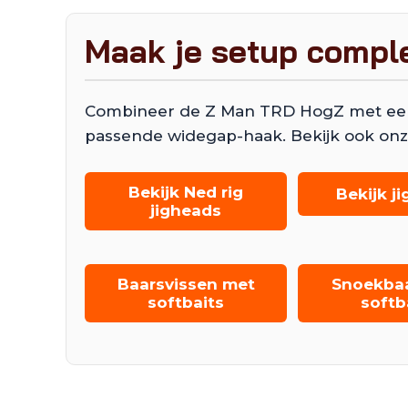
Maak je setup compl
Combineer de Z Man TRD HogZ met een N
passende widegap-haak. Bekijk ook onz
Bekijk Ned rig
Bekijk j
jigheads
Baarsvissen met
Snoekba
softbaits
softb