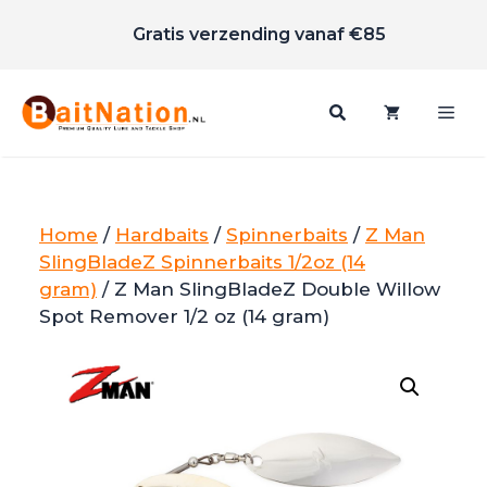
Scherpe prijzen
Ga
Gratis verzending vanaf €85
naar
de
inhoud
Me
Home
/
Hardbaits
/
Spinnerbaits
/
Z Man
SlingBladeZ Spinnerbaits 1/2oz (14
gram)
/ Z Man SlingBladeZ Double Willow
Spot Remover 1/2 oz (14 gram)