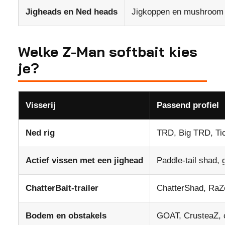
Jigheads en Ned heads
Jigkoppen en mushroom 
Welke Z-Man softbait kies
je?
Visserij
Passend profiel
Ned rig
TRD, Big TRD, Tic
Actief vissen met een jighead
Paddle-tail shad, g
ChatterBait-trailer
ChatterShad, RaZ
Bodem en obstakels
GOAT, CrusteaZ, c