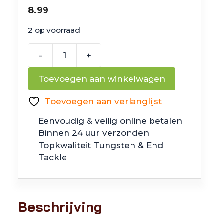
8.99
2 op voorraad
-
+
Z
Man
Toevoegen aan winkelwagen
SlingBladeZ
Double
Toevoegen aan verlanglijst
Willow
Eenvoudig & veilig online betalen
Spot
Binnen 24 uur verzonden
Remover
Topkwaliteit Tungsten & End
1/2
Tackle
oz
(14
gram)
aantal
Beschrijving