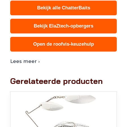
Bekijk alle ChatterBaits
Bekijk ElaZtech-opbergers
Open de roofvis-keuzehulp
Lees meer ›
Gerelateerde producten