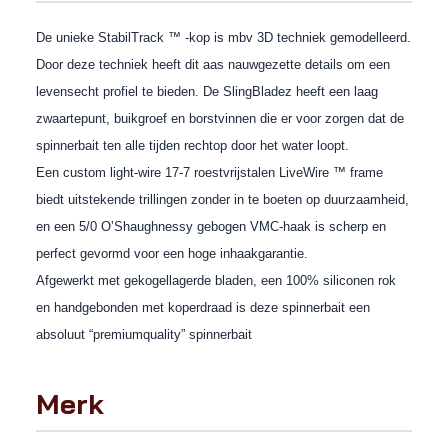
De unieke StabilTrack ™ -kop is mbv 3D techniek gemodelleerd.
Door deze techniek heeft dit aas nauwgezette details om een ​​
levensecht profiel te bieden. De SlingBladez heeft een laag
zwaartepunt, buikgroef en borstvinnen die
er voor zorgen dat de
spinnerbait ten alle tijden rechtop door het water loopt.
Een custom light-wire 17-7 roestvrijstalen LiveWire ™ frame
biedt uitstekende trillingen zonder in te boeten op duurzaamheid,
en een 5/0 O’Shaughnessy gebogen VMC-haak is scherp en
perfect gevormd voor een hoge inhaakgarantie.
Afgewerkt met gekogellagerde bladen, een 100% siliconen rok
en handgebonden met koperdraad is deze spinnerbait een
absoluut “premiumquality” spinnerbait
Merk