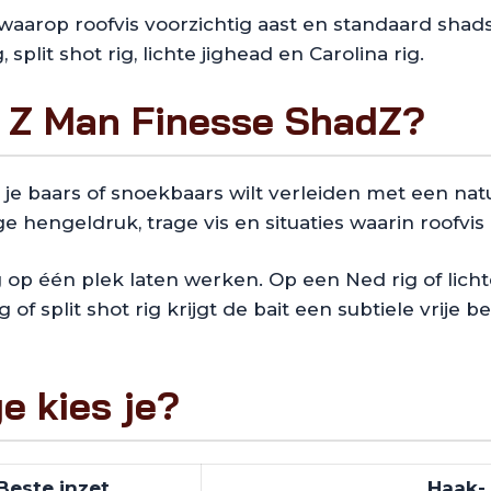
arop roofvis voorzichtig aast en standaard shads 
split shot rig, lichte jighead en Carolina rig.
e Z Man Finesse ShadZ?
 baars of snoekbaars wilt verleiden met een natuur
e hengeldruk, trage vis en situaties waarin roofvis
 op één plek laten werken. Op een Ned rig of lich
of split shot rig krijgt de bait een subtiele vrije
e kies je?
Beste inzet
Haak-