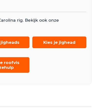
arolina rig. Bekijk ook onze
 jigheads
Kies je jighead
e roofvis
zehulp