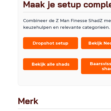
Maak je setup compl
Combineer de Z Man Finesse ShadZ met dro
keuzehulpen en relevante categorieën.
Dropshot setup
Bekijk Ned
Baarsvis
Bekijk alle shads
sha
Merk