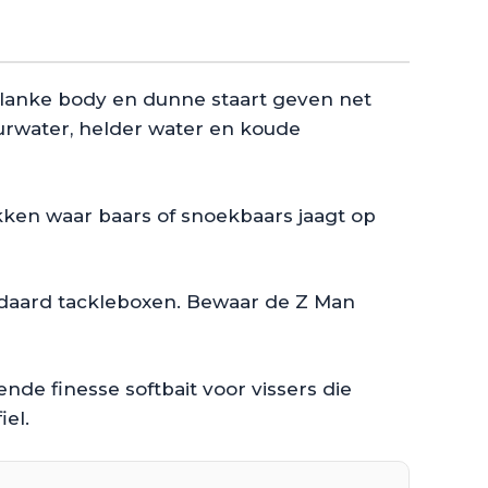
 slanke body en dunne staart geven net
uurwater, helder water en koude
kken waar baars of snoekbaars jaagt op
andaard tackleboxen. Bewaar de Z Man
de finesse softbait voor vissers die
iel.