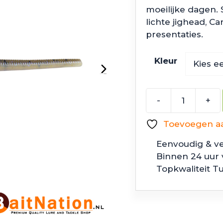
moeilijke dagen. S
lichte jighead, Ca
presentaties.
Kleur
-
+
Z
Man
Toevoegen aan
Finesse
ShadZ
Eenvoudig & ve
aantal
Binnen 24 uur
Topkwaliteit T