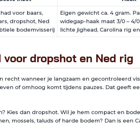
shad voor baars,
Eigen gewicht ca. 4 gram. Pa
rs, dropshot, Ned
widegap-haak maat 3/0 – 4/0. 
btiele bodemvisserij
lichte jighead, Carolina rig 
 voor dropshot en Ned rig
n recht wanneer je langzaam en gecontroleerd vist
 zweven of omhoog komt tijdens pauzes. Dat geeft ee
uden? Kies dan dropshot. Wil je hem compact en b
en, mossels, taluds of harde bodem? Dan is een Caro