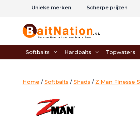
Ga
Unieke merken
Scherpe prijzen
naar
de
inhoud
Softbaits
Hardbaits
Topwaters
Home
/
Softbaits
/
Shads
/
Z Man Finesse 