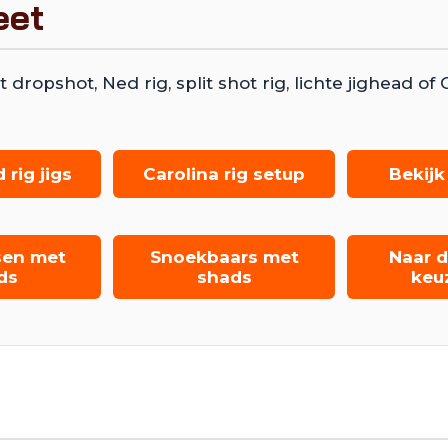
eet
pshot, Ned rig, split shot rig, lichte jighead of C
 rig jigs
Carolina rig setup
Bekijk
sen met
Snoekbaars met
Naar d
ds
shads
keu