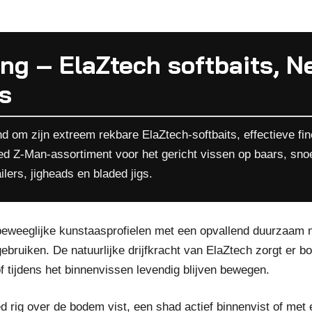
ng – ElaZtech softbaits, N
s
 om zijn extreem rekbare ElaZtech-softbaits, effectieve fine
eed Z-Man-assortiment voor het gericht vissen op baars, sn
ilers, jigheads en bladed jigs.
weeglijke kunstaasprofielen met een opvallend duurzaam mat
ebruiken. De natuurlijke drijfkracht van ElaZtech zorgt er 
 tijdens het binnenvissen levendig blijven bewegen.
 rig over de bodem vist, een shad actief binnenvist of met 