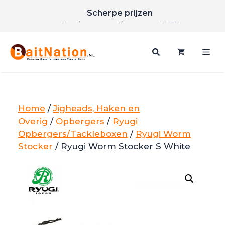
Ga
Scherpe prijzen
naar
Gratis verzending vanaf €85
de
inhoud
Me
Home
/
Jigheads, Haken en
Overig
/
Opbergers
/
Ryugi
Opbergers/Tackleboxen
/
Ryugi Worm
Stocker
/ Ryugi Worm Stocker S White