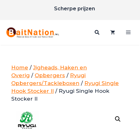
Ga
Scherpe prijzen
naar
Gratis verzending vanaf €85
de
inhoud
Me
Home
/
Jigheads, Haken en
Overig
/
Opbergers
/
Ryugi
Opbergers/Tackleboxen
/
Ryugi Single
Hook Stocker II
/ Ryugi Single Hook
Stocker II