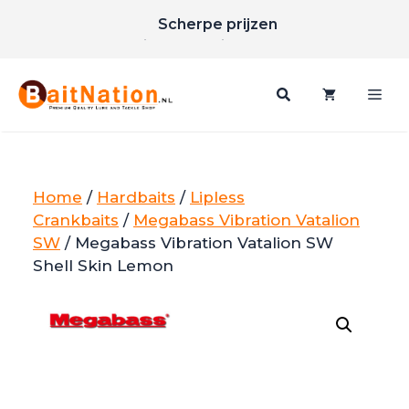
Ga
Scherpe prijzen
naar
Gratis verzending vanaf €85
de
inhoud
Me
Home
/
Hardbaits
/
Lipless
Crankbaits
/
Megabass Vibration Vatalion
SW
/ Megabass Vibration Vatalion SW
Shell Skin Lemon