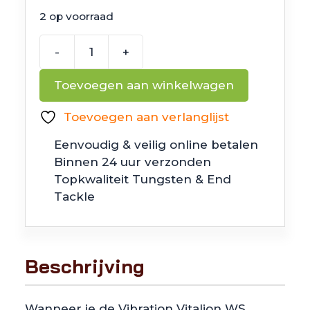
2 op voorraad
-
+
Megabass
Vibration
Toevoegen aan winkelwagen
Vatalion
SW
Toevoegen aan verlanglijst
Shell
Eenvoudig & veilig online betalen
Skin
Binnen 24 uur verzonden
Lemon
Topkwaliteit Tungsten & End
aantal
Tackle
Beschrijving
Wanneer je de Vibration Vitalion WS