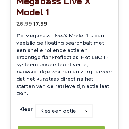
Megabass Live X
Model 1
Oorspronkelijke
Huidige
26.99
17.99
prijs
prijs
De Megabass Live-X Model 1 is een
was:
is:
veelzijdige floating searchbait met
€26.99.
€17.99.
een snelle rollende actie en
krachtige flankreflecties. Het LBO II-
systeem ondersteunt verre,
nauwkeurige worpen en zorgt ervoor
dat het kunstaas direct na het
starten van de retrieve zijn actie laat
zien.
Kleur
Megabass