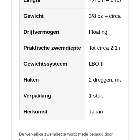
Lengte
7,4 cm – circa 2,9 inc
Gewicht
3/8 oz – circa 10,5 g
Drijfvermogen
Floating
Praktische zwemdiepte
Tot circa 2,1 meter
Gewichtssysteem
LBO II
Haken
2 dreggen, maat #6
Verpakking
1 stuk
Herkomst
Japan
De werkelijke zwemdiepte wordt mede bepaald door