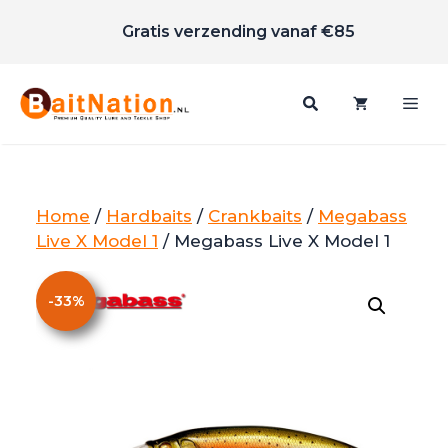
Scherpe prijzen
Ga
Gratis verzending vanaf €85
naar
de
inhoud
Me
Home
/
Hardbaits
/
Crankbaits
/
Megabass
Live X Model 1
/ Megabass Live X Model 1
-
33
%