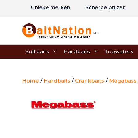
Ga
Unieke merken
Scherpe prijzen
naar
de
inhoud
Softbaits
Hardbaits
Topwaters
Home
/
Hardbaits
/
Crankbaits
/
Megabass 