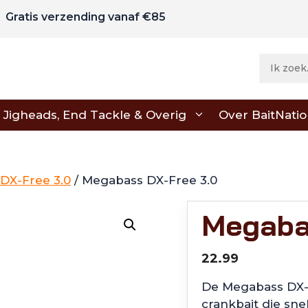
Gratis verzending vanaf €85
Jigheads, End Tackle & Overig
Over BaitNati
DX-Free 3.0
/ Megabass DX-Free 3.0
Megaba
22.99
De Megabass DX-F
crankbait die snel