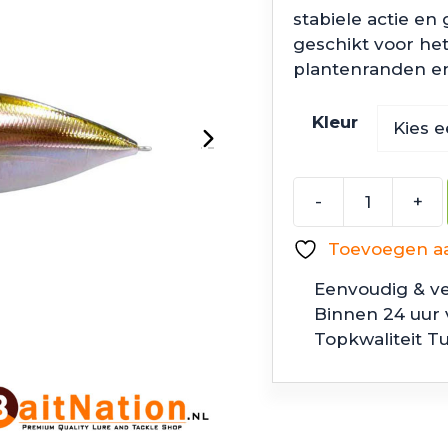
stabiele actie e
geschikt voor het
plantenranden en
Kleur
-
+
Megabass
DX-
Toevoegen aan
Free
3.0
Eenvoudig & ve
aantal
Binnen 24 uur
Topkwaliteit T