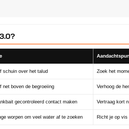
3.0?
e
Aandachtspun
f schuin over het talud
Zoek het mome
f net boven de begroeiing
Verhoog de hen
ankbait gecontroleerd contact maken
Vertraag kort n
nge worpen om veel water af te zoeken
Richt je op vis