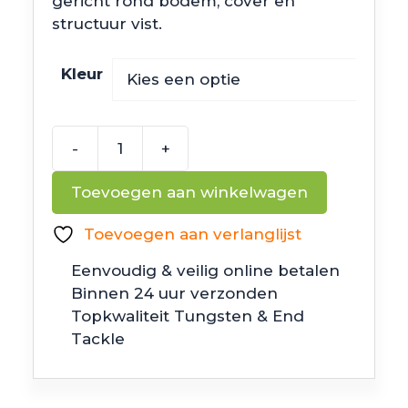
gericht rond bodem, cover en
structuur vist.
Kleur
-
+
Keitech
Hyper
Toevoegen aan winkelwagen
Spider
aantal
Toevoegen aan verlanglijst
Eenvoudig & veilig online betalen
Binnen 24 uur verzonden
Topkwaliteit Tungsten & End
Tackle