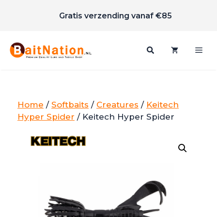
Scherpe prijzen
Ga
Gratis verzending vanaf €85
naar
de
inhoud
Me
Home
/
Softbaits
/
Creatures
/
Keitech
Hyper Spider
/ Keitech Hyper Spider