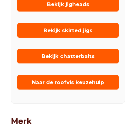
Bekijk jigheads
Bekijk skirted jigs
Bekijk chatterbaits
Naar de roofvis keuzehulp
Merk