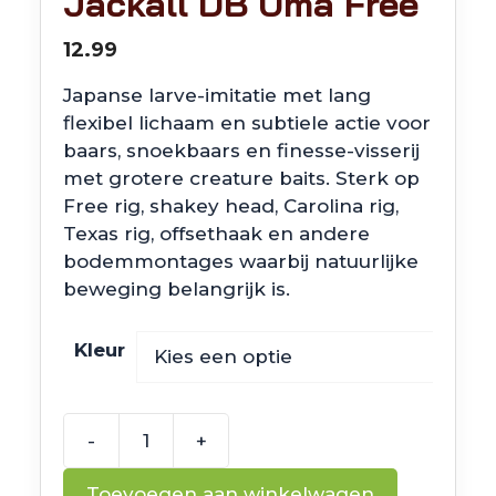
Jackall DB Uma Free
12.99
Japanse larve-imitatie met lang
flexibel lichaam en subtiele actie voor
baars, snoekbaars en finesse-visserij
met grotere creature baits. Sterk op
Free rig, shakey head, Carolina rig,
Texas rig, offsethaak en andere
bodemmontages waarbij natuurlijke
beweging belangrijk is.
Kleur
-
+
Jackall
DB
Toevoegen aan winkelwagen