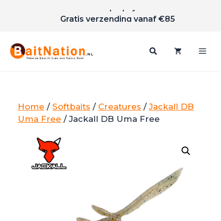
Scherpe prijzen
Ga
Gratis verzending vanaf €85
naar
de
inhoud
Me
Home
/
Softbaits
/
Creatures
/
Jackall DB
Uma Free
/ Jackall DB Uma Free