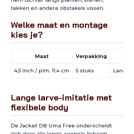
takken en andere obstakels vissen.
Welke maat en montage
kies je?
Maat
Verpakking
4,5 inch / plm. 11,4 cm
5 stuks
Lange f
Lange larve-imitatie met
flexibele body
De Jackall DB Uma Free onderscheidt
zich door zijn lange, soepele lichaam.