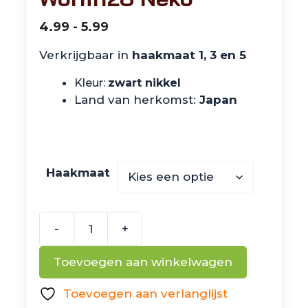
Prijsklasse:
4.99
-
5.99
€4.99
Verkrijgbaar in
haakmaat 1, 3 en 5
tot
€5.99
Kleur:
zwart nikkel
Land van herkomst:
Japan
Haakmaat
-
+
Decoy
NK
Toevoegen aan winkelwagen
Hook
Worm128
Toevoegen aan verlanglijst
Neko