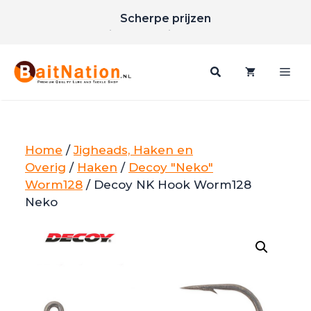
Ga
Scherpe prijzen
naar
Gratis verzending vanaf €85
de
inhoud
Me
Home
/
Jigheads, Haken en
Overig
/
Haken
/
Decoy "Neko"
Worm128
/ Decoy NK Hook Worm128
Neko