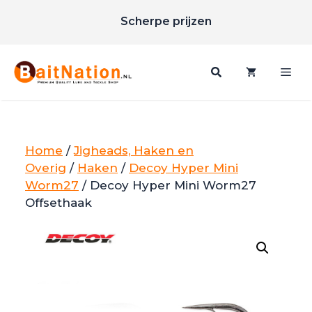
Ga
Scherpe prijzen
naar
Gratis verzending vanaf €85
de
inhoud
Me
Home
/
Jigheads, Haken en
Overig
/
Haken
/
Decoy Hyper Mini
Worm27
/ Decoy Hyper Mini Worm27
Offsethaak