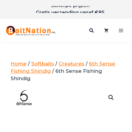
Scherpe prijzen
Ga
Gratis verzending vanaf €85
naar
de
inhoud
Me
Home
/
Softbaits
/
Creatures
/
6th Sense
Fishing Shindig
/ 6th Sense Fishing
Shindig