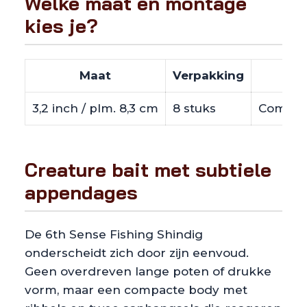
Welke maat en montage
kies je?
Maat
Verpakking
3,2 inch / plm. 8,3 cm
8 stuks
Compact
Creature bait met subtiele
appendages
De 6th Sense Fishing Shindig
onderscheidt zich door zijn eenvoud.
Geen overdreven lange poten of drukke
vorm, maar een compacte body met