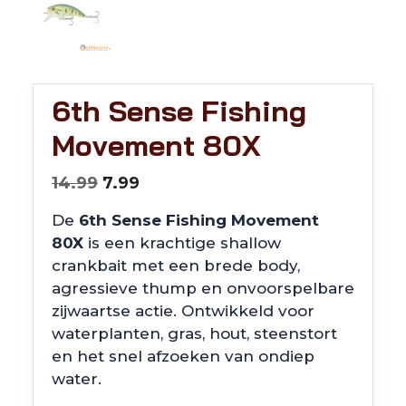
6th Sense Fishing
Movement 80X
Oorspronkelijke
Huidige
14.99
7.99
prijs
prijs
De
6th Sense Fishing Movement
was:
is:
80X
is een krachtige shallow
€14.99.
€7.99.
crankbait met een brede body,
agressieve thump en onvoorspelbare
zijwaartse actie. Ontwikkeld voor
waterplanten, gras, hout, steenstort
en het snel afzoeken van ondiep
water.