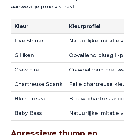
aanwezige prooivis past.
Kleur
Kleurprofiel
Live Shiner
Natuurlijke imitatie van 
Gilliken
Opvallend bluegill-profi
Craw Fire
Crawpatroon met warme 
Chartreuse Spank
Felle chartreuse kleurste
Blue Treuse
Blauw-chartreuse contr
Baby Bass
Natuurlijke imitatie van 
Agressieve thump en