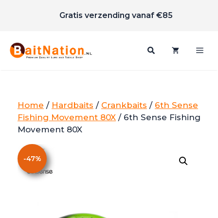
Scherpe prijzen
Ga
Gratis verzending vanaf €85
naar
de
inhoud
Me
Home
/
Hardbaits
/
Crankbaits
/
6th Sense
Fishing Movement 80X
/ 6th Sense Fishing
Movement 80X
-
47
%