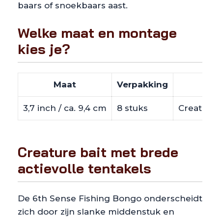
baars of snoekbaars aast.
Welke maat en montage
kies je?
Maat
Verpakking
3,7 inch / ca. 9,4 cm
8 stuks
Creature b
Creature bait met brede
actievolle tentakels
De 6th Sense Fishing Bongo onderscheidt
zich door zijn slanke middenstuk en