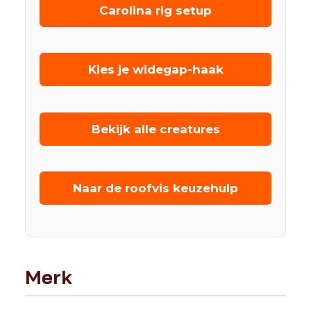
Carolina rig setup
Kies je widegap-haak
Bekijk alle creatures
Naar de roofvis keuzehulp
Merk