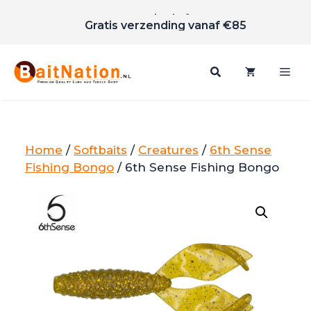
Scherpe prijzen
Ga
Gratis verzending vanaf €85
naar
de
inhoud
Me
Home
/
Softbaits
/
Creatures
/
6th Sense
Fishing Bongo
/ 6th Sense Fishing Bongo