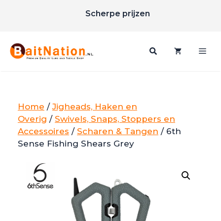
Ga
Scherpe prijzen
naar
Gratis verzending vanaf €85
de
inhoud
Me
Home
/
Jigheads, Haken en
Overig
/
Swivels, Snaps, Stoppers en
Accessoires
/
Scharen & Tangen
/ 6th
Sense Fishing Shears Grey