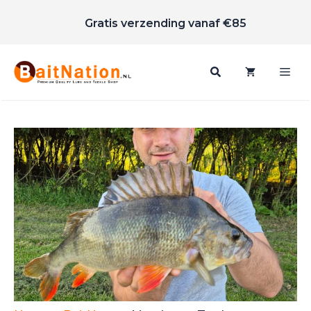
Scherpe prijzen
Ga
Gratis verzending vanaf €85
naar
de
inhoud
Me