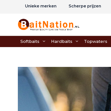
Ga
Unieke merken
Scherpe prijzen
naar
de
inhoud
Softbaits
Hardbaits
Topwaters