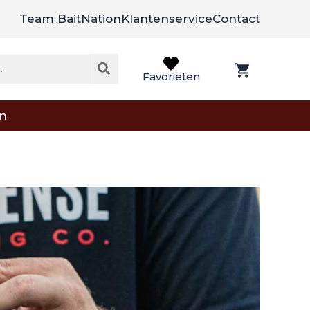
Team BaitNation
Klantenservice
Contact
Favorieten
on