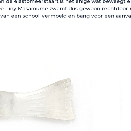
an de elastomeerstaart is het enige wat beweegt e
De Tiny Masamume zwemt dus gewoon rechtdoor met a
s van een school, vermoeid en bang voor een aanval