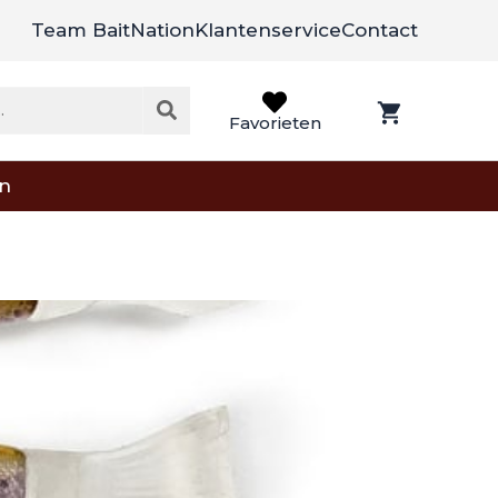
Team BaitNation
Klantenservice
Contact
Favorieten
on