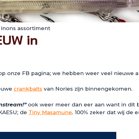
inons assortiment
EUW in
 op onze FB pagina; we hebben weer veel nieuwe art
ieuwe
crankbaits
van Nories zijn binnengekomen.
instream!”
ook weer meer dan eer aan want in dit blo
 KAESU; de
Tiny Masamune
. 100% zeker dat wij de 