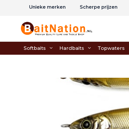
Ga
Unieke merken
Scherpe prijzen
naar
de
inhoud
Softbaits
Hardbaits
Topwaters