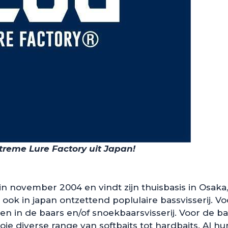
treme Lure Factory uit Japan!
 in november 2004 en vindt zijn thuisbasis in Osaka
ok in japan ontzettend poplulaire bassvisserij. Vo
n in de baars en/of snoekbaarsvisserij. Voor de bas
ie diverse range van softbaits tot hardbaits. Al h