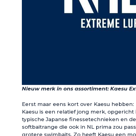
Nieuw merk in ons assortiment: Kaesu Ex
Eerst maar eens kort over Kaesu hebben:
Kaesu is een relatief jong merk, opgericht
typische Japanse finessetechnieken en de o
softbaitrange die ook in NL prima zou passe
grotere swimbaits. Zo heeft Kaesu een moo