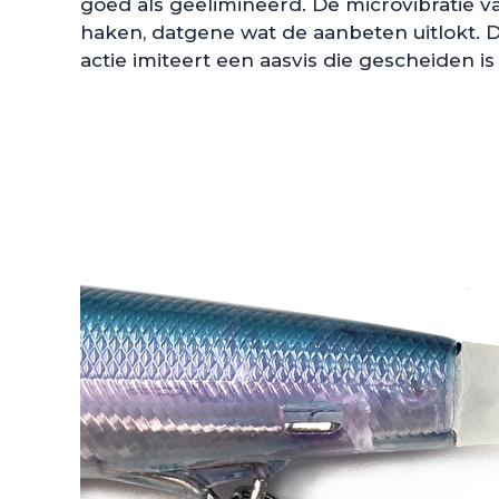
goed als geëlimineerd. De microvibratie v
haken, datgene wat de aanbeten uitlokt. 
actie imiteert een aasvis die gescheiden i