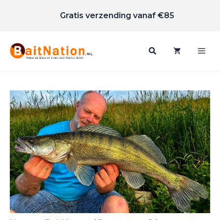
Scherpe prijzen
Ga
Gratis verzending vanaf €85
naar
de
inhoud
Me