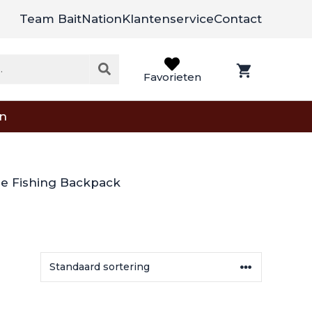
Team BaitNation
Klantenservice
Contact
Favorieten
on
se Fishing Backpack