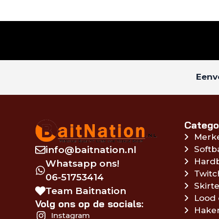
Eenvo
Catego
Merk
info@baitnation.nl
Softb
Hardb
Whatsapp ons!
Twitc
06-51753414
Skirte
Team Baitnation
Lood 
Volg ons op de socials:
Hake
Instagram