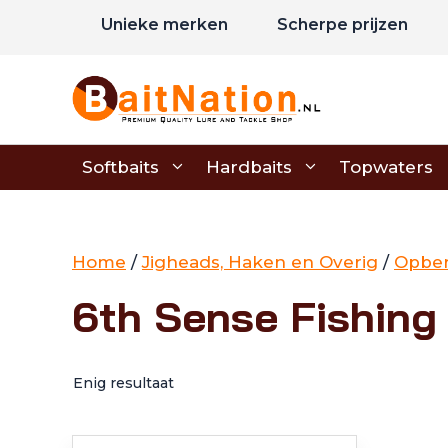
Ga
Unieke merken
Scherpe prijzen
naar
de
inhoud
Softbaits
Hardbaits
Topwaters
Home
/
Jigheads, Haken en Overig
/
Opber
6th Sense Fishing
Enig resultaat