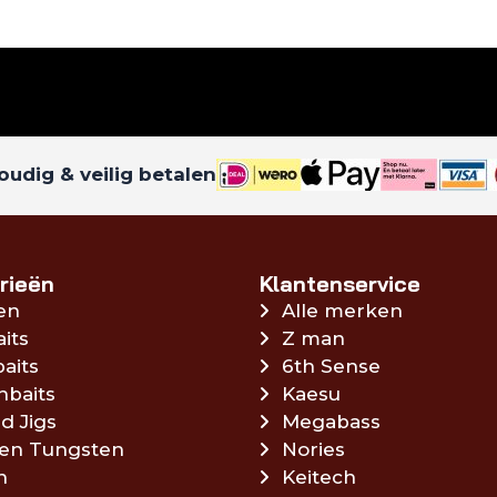
udig & veilig betalen
rieën
Klantenservice
en
Alle merken
aits
Z man
aits
6th Sense
hbaits
Kaesu
d Jigs
Megabass
en Tungsten
Nories
n
Keitech