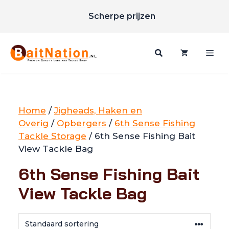
Unieke merken
Ga
Scherpe prijzen
naar
Gratis verzending vanaf €85
de
inhoud
Me
Home
/
Jigheads, Haken en
Overig
/
Opbergers
/
6th Sense Fishing
Tackle Storage
/ 6th Sense Fishing Bait
View Tackle Bag
6th Sense Fishing Bait
View Tackle Bag