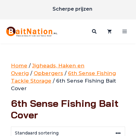
Unieke merken
Ga
Scherpe prijzen
naar
Gratis verzending vanaf €85
de
inhoud
Me
Home
/
Jigheads, Haken en
Overig
/
Opbergers
/
6th Sense Fishing
Tackle Storage
/ 6th Sense Fishing Bait
Cover
6th Sense Fishing Bait
Cover