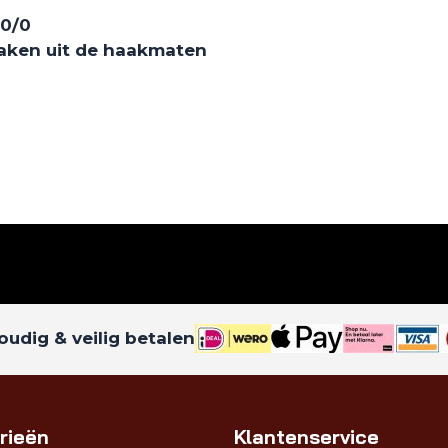
10/0
maken uit de haakmaten
udig & veilig betalen
rieën
Klantenservice