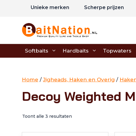
Ga
Unieke merken
Scherpe prijzen
naar
de
inhoud
Softbaits
Hardbaits
Topwaters
Home
/
Jigheads, Haken en Overig
/
Hake
Decoy Weighted 
Toont alle 3 resultaten