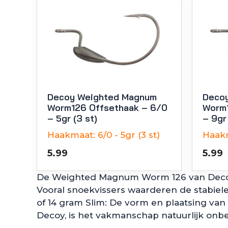
Decoy Weighted Magnum
Deco
Worm126 Offsethaak – 6/0
Worm1
– 5gr (3 st)
– 9gr 
Haakmaat:
6/0 - 5gr (3 st)
Haak
5.99
5.99
De Weighted Magnum Worm 126 van Decoy 
Vooral snoekvissers waarderen de stabiele
of 14 gram Slim: De vorm en plaatsing van 
Decoy, is het vakmanschap natuurlijk onber