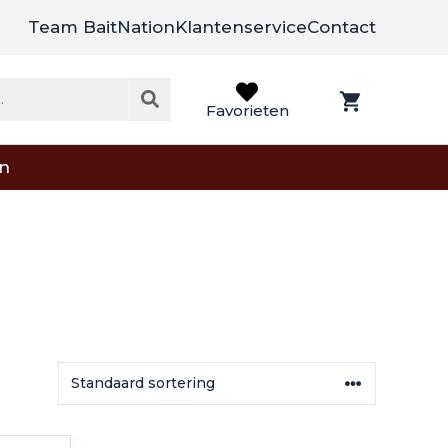
Team BaitNation
Klantenservice
Contact
Favorieten
on