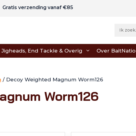
Gratis verzending vanaf €85
Jigheads, End Tackle & Overig
Over BaitNati
n
/ Decoy Weighted Magnum Worm126
Magnum Worm126