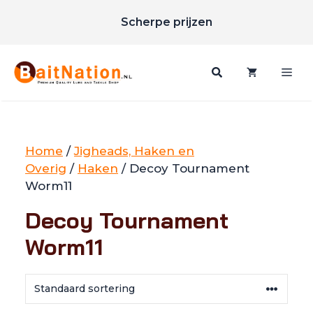
Unieke merken
Ga
Scherpe prijzen
naar
Gratis verzending vanaf €85
de
inhoud
Me
Home
/
Jigheads, Haken en
Overig
/
Haken
/ Decoy Tournament
Worm11
Decoy Tournament
Worm11