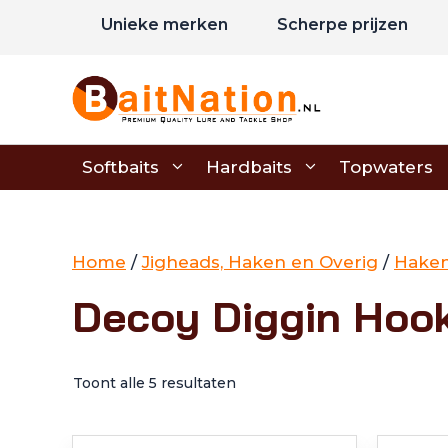
Ga
Unieke merken
Scherpe prijzen
naar
de
inhoud
Softbaits
Hardbaits
Topwaters
Home
/
Jigheads, Haken en Overig
/
Hake
Decoy Diggin Hoo
Toont alle 5 resultaten