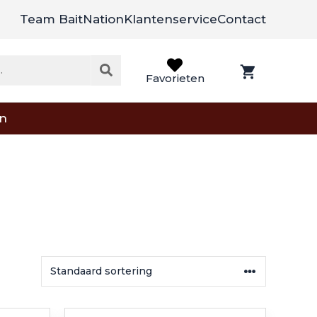
Team BaitNation
Klantenservice
Contact
Favorieten
on