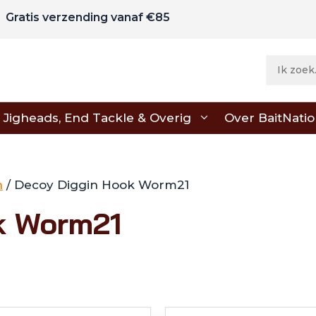
Gratis verzending vanaf €85
Jigheads, End Tackle & Overig
Over BaitNati
n
/ Decoy Diggin Hook Worm21
k Worm21