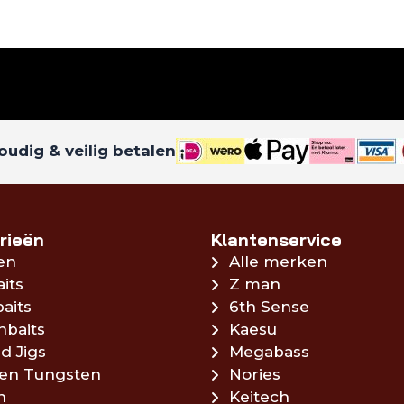
udig & veilig betalen
rieën
Klantenservice
en
Alle merken
aits
Z man
aits
6th Sense
hbaits
Kaesu
d Jigs
Megabass
en Tungsten
Nories
n
Keitech