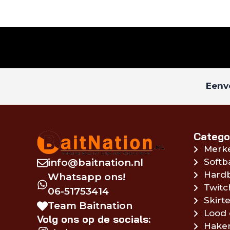
Eenvo
Catego
Merk
info@baitnation.nl
Softb
Hardb
Whatsapp ons!
Twitc
06-51753414
Skirte
Team Baitnation
Lood 
Volg ons op de socials:
Hake