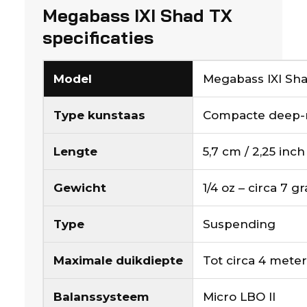
Megabass IXI Shad TX
specificaties
Model
Megabass IXI Sh
Type kunstaas
Compacte deep-r
Lengte
5,7 cm / 2,25 inch
Gewicht
1/4 oz – circa 7 g
Type
Suspending
Maximale duikdiepte
Tot circa 4 meter
Balanssysteem
Micro LBO II