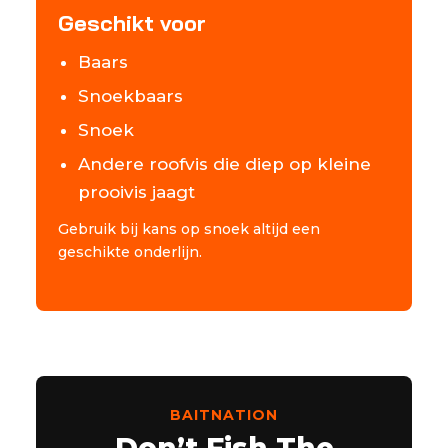
Geschikt voor
Baars
Snoekbaars
Snoek
Andere roofvis die diep op kleine
prooivis jaagt
Gebruik bij kans op snoek altijd een
geschikte onderlijn.
BAITNATION