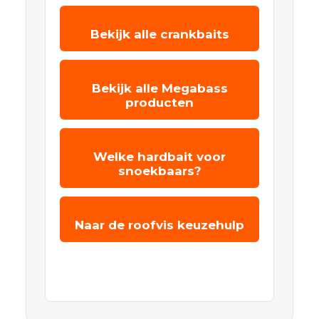
Bekijk alle crankbaits
Bekijk alle Megabass
producten
Welke hardbait voor
snoekbaars?
Naar de roofvis keuzehulp