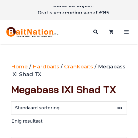
Scherpe prijzen
Ga
Gratis verzending vanaf €85
naar
de
inhoud
Me
Home
/
Hardbaits
/
Crankbaits
/ Megabass
IXI Shad TX
Megabass IXI Shad TX
Enig resultaat