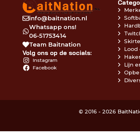
Catego
Merk
info@baitnation.nl
Softb
Hardb
Whatsapp ons!
Twitc
06-51753414
Skirte
Team Baitnation
Lood 
Volg ons op de socials:
Hake
Instagram
Lijn 
Facebook
Opbe
Diver
© 2016 - 2026 BaitNati