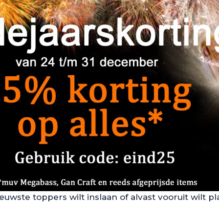
euwste toppers wilt inslaan of alvast vooruit wilt p