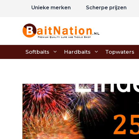
Ga
Unieke merken
Scherpe prijzen
naar
de
inhoud
Softbaits
Hardbaits
Topwaters