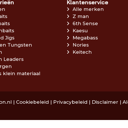
rieën
Klantenservice
en
Alle merken
aits
Z man
aits
6th Sense
hbaits
Kaesu
d Jigs
Megabass
en Tungsten
Nories
n
Keitech
en Leaders
rgen
s klein materiaal
on.nl |
Cookiebeleid
|
Privacybeleid
|
Disclaimer
|
A