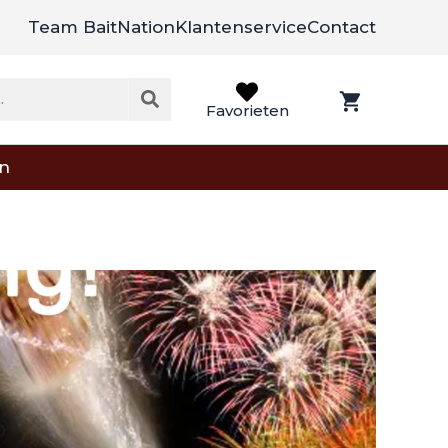
Team BaitNation
Klantenservice
Contact
Favorieten
on