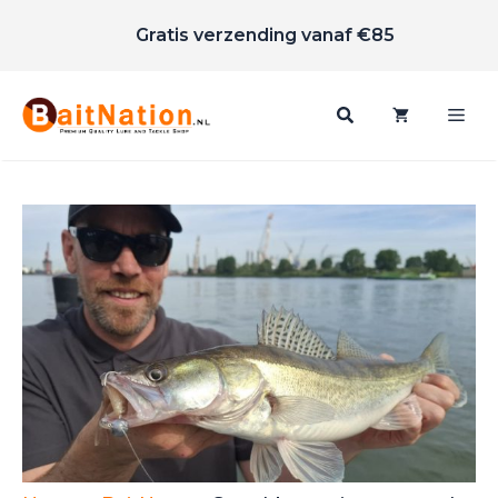
Scherpe prijzen
Ga
Gratis verzending vanaf €85
naar
de
inhoud
Me